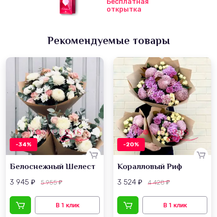
Бесплатная
открытка
Рекомендуемые товары
-34%
-20%
Белоснежный Шелест
Коралловый Риф
3 945
3 524
5 955
4 428
₽
₽
₽
₽