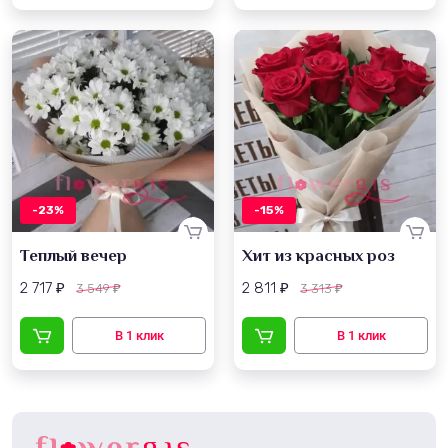
-23%
-15%
Теплый вечер
Хит из красных роз
2 717
2 811
3 549
3 313
₽
₽
₽
₽