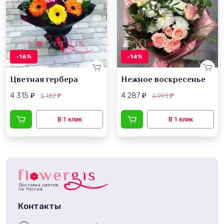
-16%
-14%
Цветная гербера
Нежное воскресенье
4 315
4 287
5 152
4 993
₽
₽
₽
₽
Контакты