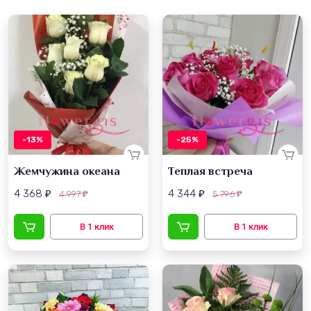
-13%
-25%
Жемчужина океана
Теплая встреча
4 368
4 344
4 997
5 796
₽
₽
₽
₽