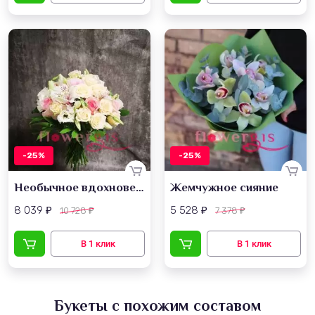
-25%
-25%
Необычное вдохновение
Жемчужное сияние
8 039
5 528
10 728
7 378
₽
₽
₽
₽
Букеты с похожим составом