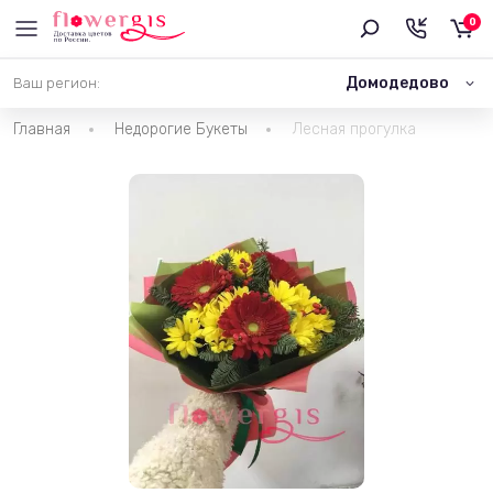
0
Домодедово
Ваш регион:
Главная
Недорогие Букеты
Лесная прогулка