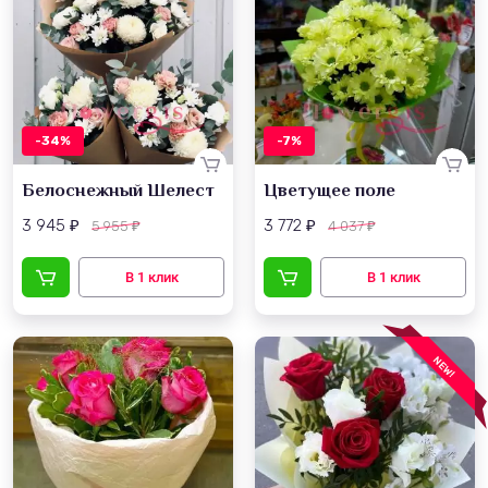
-34%
-7%
Белоснежный Шелест
Цветущее поле
3 945
3 772
5 955
4 037
₽
₽
₽
₽
NEW!