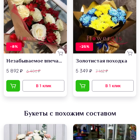
-8%
-25%
Незабываемое впечатление
Золотистая походка
5 892
5 349
6 406
7 162
₽
₽
₽
₽
Букеты с похожим составом