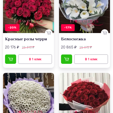
-20%
-17%
Красные розы черри
Белоснежка
20 176
20 865
25 313
25 072
₽
₽
₽
₽