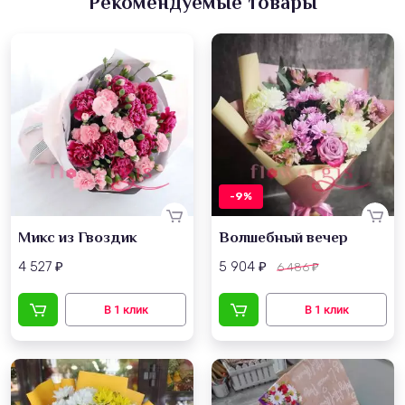
Рекомендуемые товары
-9%
Микс из Гвоздик
Волшебный вечер
4 527
5 904
6 486
₽
₽
₽