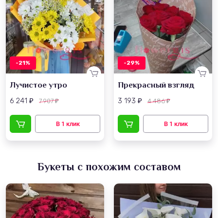
-21%
-29%
Лучистое утро
Прекрасный взгляд
6 241
3 193
7 907
4 486
₽
₽
₽
₽
Букеты с похожим составом