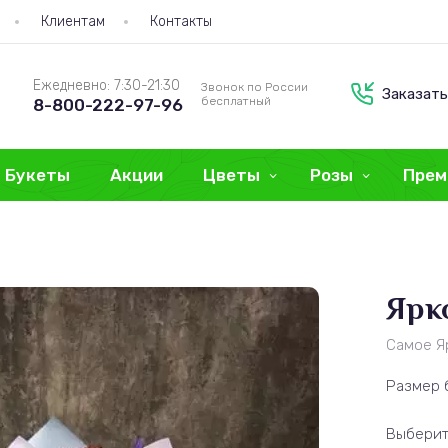
Клиентам
Контакты
Ежедневно: 7:30-21:30
Звонок по России
Заказать
бесплатный
8-800-222-97-96
Букеты
Акции
Цветы
Розы
Прем
Ярк
Самое Я
Размер 
Выберит