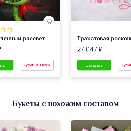
ленный рассвет
Гранатовая роско
27 047
₽
₽
Купить в 1 клик
Купит
Букеты с похожим составом