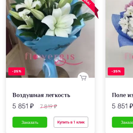
-25%
-25%
Воздушная легкость
Поле и
5 851
5 851
7 819
₽
₽
Купить в 1 клик