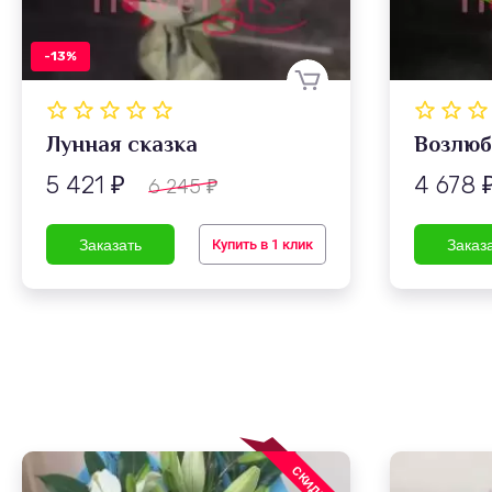
-13%
Лунная сказка
Возлюб
5 421
4 678
6 245
₽
₽
Купить в 1 клик
СКИДКА!