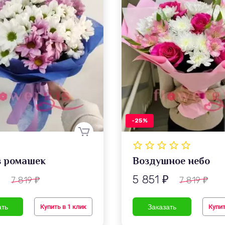
-25%
з ромашек
Воздушное небо
5 851
7 819
7 819
₽
₽
₽
₽
Купить в 1 клик
Купит