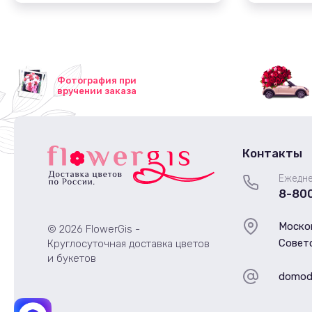
Фотография при
вручении заказа
Контакты
Ежедне
8-80
Моско
© 2026 FlowerGis -
Советс
Круглосуточная доставка цветов
и букетов
domode