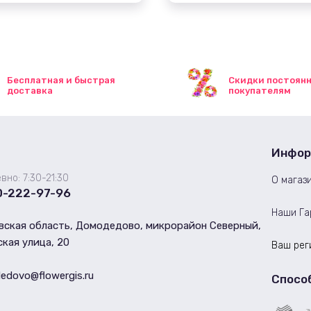
Бесплатная и быстрая
Скидки постоян
доставка
покупателям
Инфор
вно: 7:30-21:30
О магаз
0-222-97-96
Наши Га
вская область, Домодедово, микрорайон Северный,
кая улица, 20
Ваш рег
dovo@flowergis.ru
Спосо