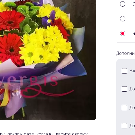
Дополни
Ув
До
До
До
при каждом разе, когда вы дарите своему