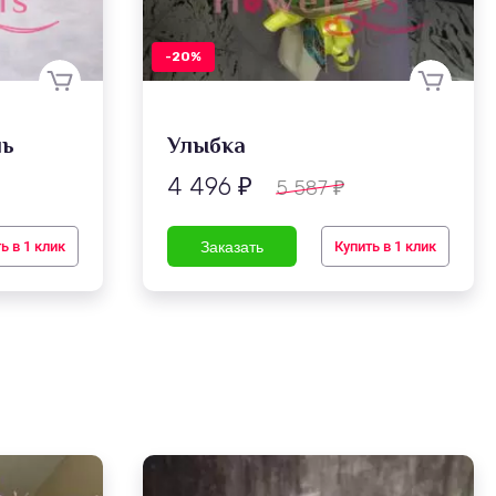
-20%
шь
Улыбка
4 496
5 587
₽
₽
ь в 1 клик
Купить в 1 клик