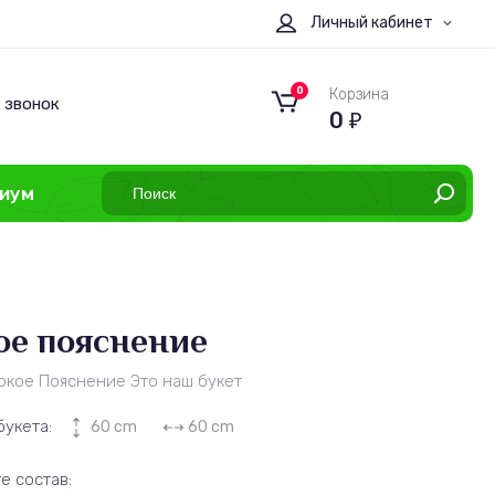
Личный кабинет
0
Корзина
 звонок
0
₽
иум
ое пояснение
ркое Пояснение Это наш букет
букета:
60 cm
60 cm
е состав: