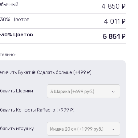
Обычный
4 850
₽
-30% Цветов
4 011
₽
+30% Цветов
5 851
₽
тельно:
еличить Букет ❀ Сделать больше (+
499
)
₽
бавить Шарики
3 Шарика (+699 руб.)
бавить Конфеты Raffaello (+
999
)
₽
бавить игрушку
Мишка 20 см (+1 999 руб.)