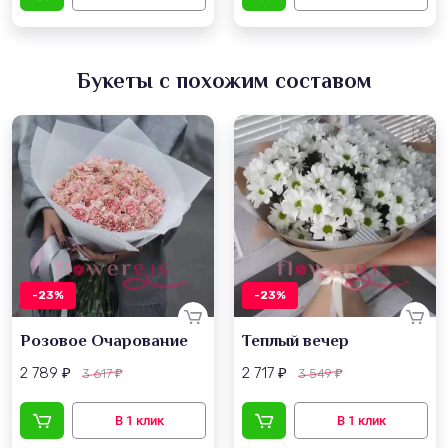
Букеты с похожим составом
-23%
-23%
Розовое Очарование
Теплый вечер
2 789
2 717
3 617
3 549
₽
₽
₽
₽