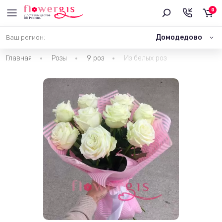
0
Домодедово
Ваш регион:
Главная
Розы
9 роз
Из белых роз