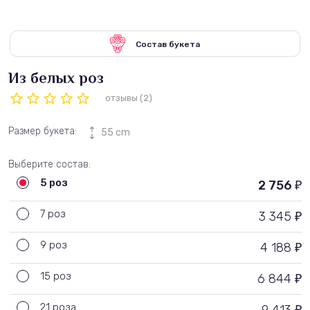
Состав букета
Из белых роз
отзывы (2)
Размер букета:
55 cm
Выберите состав:
5 роз
2 756
₽
7 роз
3 345
₽
9 роз
4 188
₽
15 роз
6 844
₽
21 роза
₽