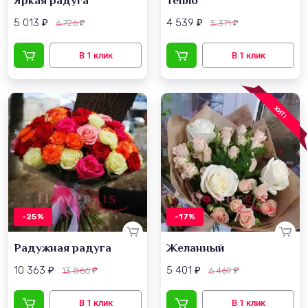
Яркая радуга
Тепло
5 013
4 539
6 726
5 371
₽
₽
₽
₽
ХИТ!
-25%
-17%
Радужная радуга
Желанный
10 363
5 401
13 866
6 469
₽
₽
₽
₽