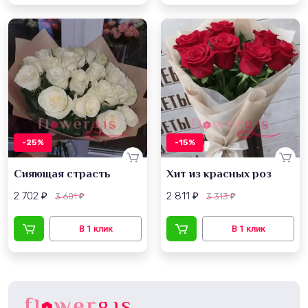
-25%
-15%
Сияющая страсть
Хит из красных роз
2 702
2 811
3 601
3 313
₽
₽
₽
₽