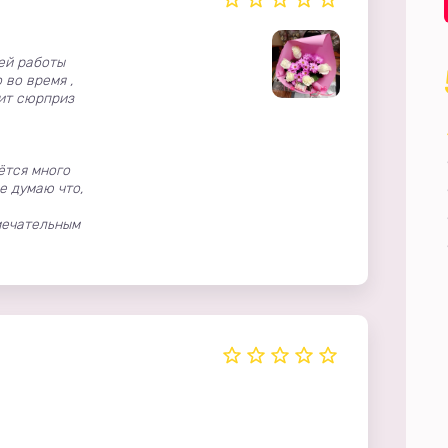
ей работы
 во время ,
чит сюрприз
ётся много
е думаю что,
мечательным