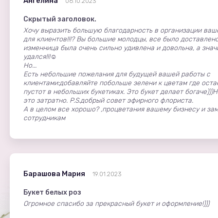
Ангелина
06.10.2023
Скрытый заголовок.
Хочу выразить большую благодарность в организации ваш
для клиентов!!!? Вы большие молодцы, все было доставлено
изменница была очень сильно удивлена и довольна, а зна
удался!!!☺️
Но...
Есть небольшие пожелания для будущей вашей работы с
клиентами:добавляйте побольше зелени к цветам где оста
пустот в небольших букетиках. Это букет делает богаче)))Н
это затратно. P.S.добрый совет эфирного флориста.
А в целом все хорошо? ,процветания вашему бизнесу и за
сотрудникам
Барашова Мария
19.01.2023
Букет белых роз
Огромное спасибо за прекрасный букет и оформление!)))