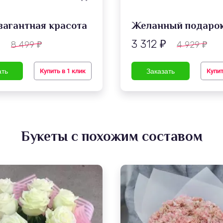
вагантная красота
Желанный подаро
3 312
8 499
4 929
₽
₽
₽
₽
Купить в 1 клик
Купит
Букеты с похожим составом