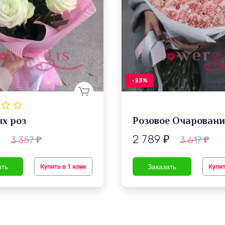
-23%
ых роз
Розовое Очаровани
2 789
3 357
3 617
₽
₽
₽
₽
Купить в 1 клик
Купит