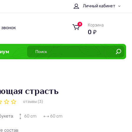
Личный кабинет
0
Корзина
 звонок
0
₽
иум
ющая страсть
отзывы (3)
букета:
60 cm
60 cm
е состав: