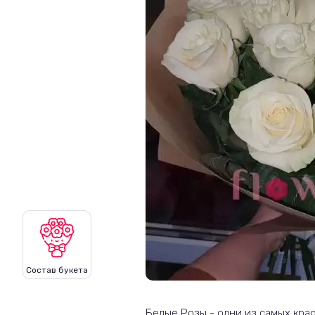
Состав букета
Белые Розы
-
одни из самых крас