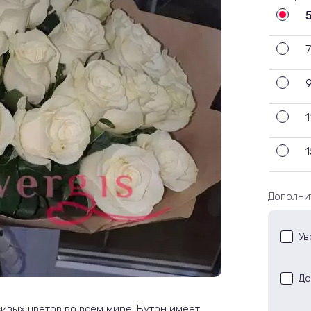
7
1
1
Дополни
Ув
До
ивых цветов во всем мире. Бутон имеет