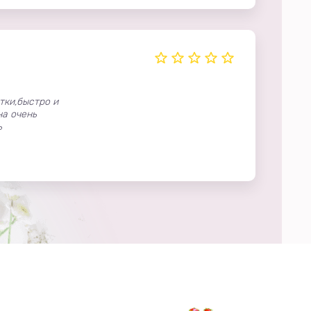
тки,быстро и
на очень
ь