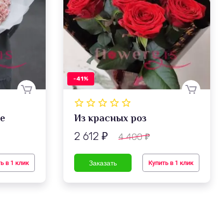
-41%
е
Из красных роз
2 612
4 400
₽
₽
ь в 1 клик
Купить в 1 клик