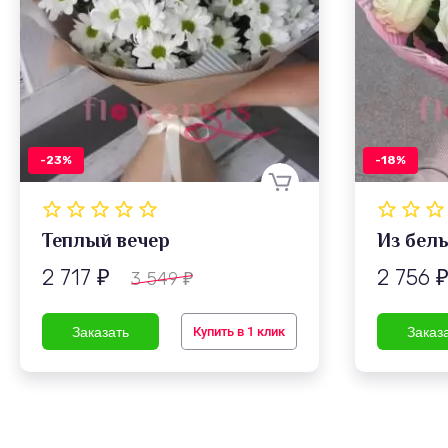
-23%
-18%
Теплый вечер
Из бел
2 717
2 756
3 549
₽
₽
Купить в 1 клик