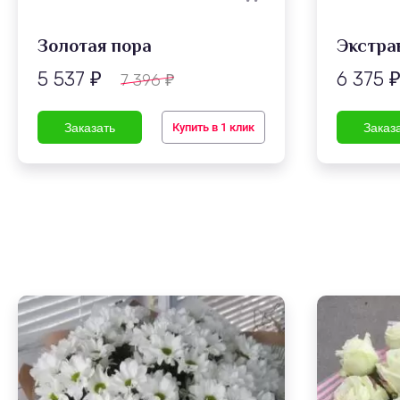
Золотая пора
Экстра
5 537
6 375
7 396
₽
₽
Купить в 1 клик