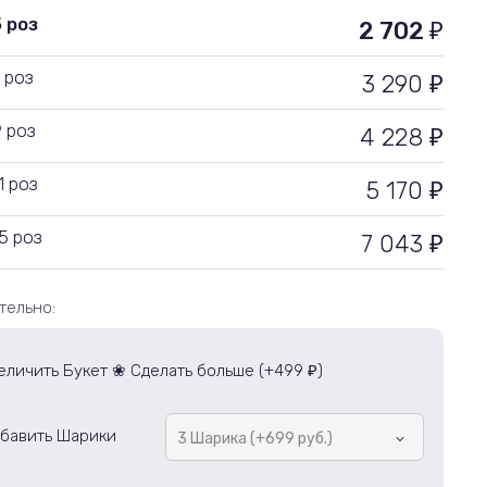
5 роз
2 702
₽
 роз
3 290
₽
9 роз
4 228
₽
1 роз
5 170
₽
5 роз
7 043
₽
тельно:
еличить Букет ❀ Сделать больше (+
499
)
₽
бавить Шарики
3 Шарика (+699 руб.)