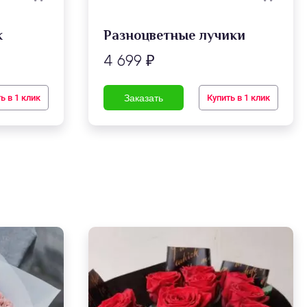
к
Разноцветные лучики
4 699
₽
ь в 1 клик
Купить в 1 клик