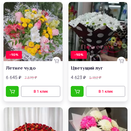
-10%
-10%
Летнее чудо
Цветущий луг
6 645
4 623
7 378
5 152
₽
₽
₽
₽