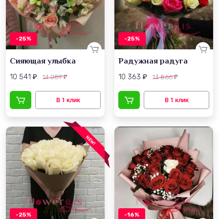
-25%
-25%
Сияющая улыбка
Радужная радуга
10 541
10 363
14 089
13 866
₽
₽
₽
₽
NEW!
-25%
-16%