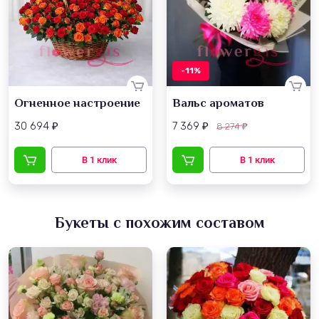
-11%
Огненное настроение
Вальс ароматов
30 694
7 369
8 274
₽
₽
₽
Букеты с похожим составом